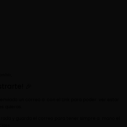
cambio,
trarte! 🎉
enviado un correo a
con el Link para poder ver estar
s quieras.
trada y guarda el correo para tener simpre a mano el
Class