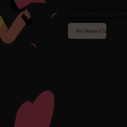
👉
Tip
: ¡Asegúrate de ing
exclusivo y revisa la carp
Ver Master Class