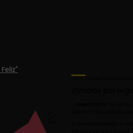
Feliz"
Este es tu primer paso hacia el 
¡Gracias por regis
✅
Importante:
Te Hemos 
Master Class cuantas vece
✉ Revisa tu bandeja de en
link para ver esta Master 